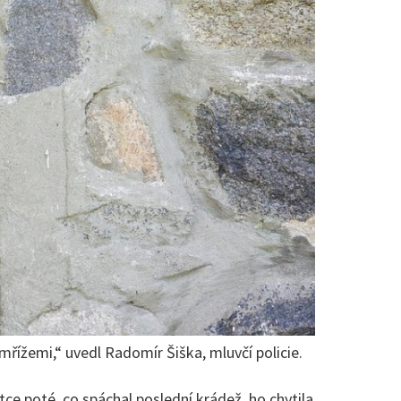
mřížemi,“ uvedl Radomír Šiška, mluvčí policie.
átce poté, co spáchal poslední krádež, ho chytila