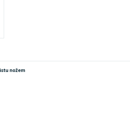
cistu nožem
ěříží. Naboural dvě auta
spory