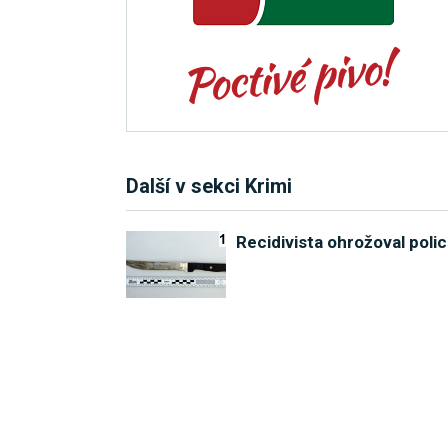
Další v sekci Krimi
Recidivista ohrožoval poli
Mladík nezvládl jízdu Krom
Prodával knihu a přišel o ú