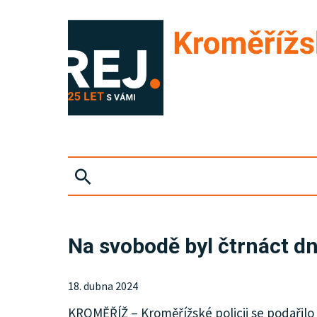
ZPRÁVY
Na svobodě byl čtrnáct dn
KRIMI
18. dubna 2024
SPORT
KROMĚŘÍŽ – Kroměřížské policii se podařilo