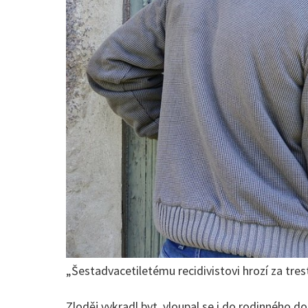
„Šestadvacetiletému recidivistovi hrozí za tres
Zloděj vykradl byt, vloupal se i do rodinného do