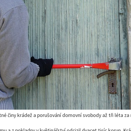
tné činy krádež a porušování domovní svobody až tři léta za 
mu a z pokladny v květinářství odcizil dvacet tisíc korun. Kr