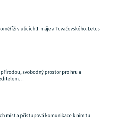
oměříži v ulicích 1. máje a Tovačovského. Letos
 přírodou, svobodný prostor pro hru a
ředitelem
…
ích míst a přístupová komunikace k nim tu