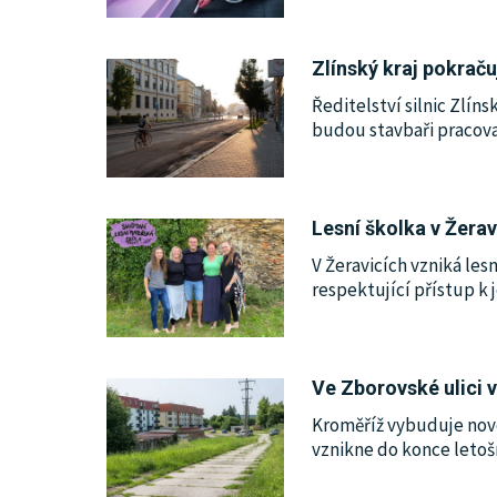
Zlínský kraj pokraču
Ředitelství silnic Zlín
budou stavbaři pracovat
Lesní školka v Žerav
V Žeravicích vzniká le
respektující přístup k j
Ve Zborovské ulici 
Kroměříž vybuduje nové
vznikne do konce letoš