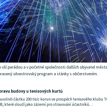
se vší parádou a v početné společnosti dalších obyvatel města
pravený silvestrovský program a stánky s občerstvením.
pravu budovy u tenisových kurtů
uvolnili částku 200 tisíc korun ve prospěch tenisového klubu T
, které slouží jako zázemí pro stravování účastníků
…