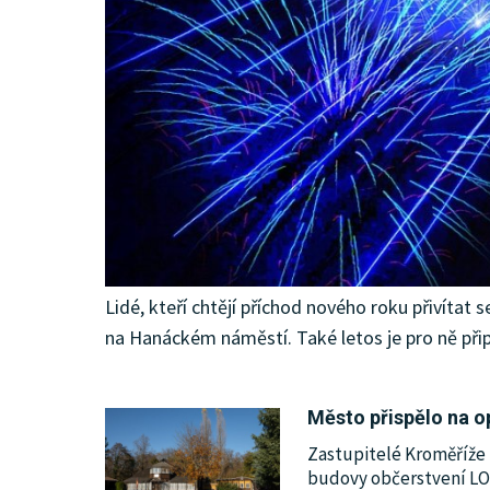
Lidé, kteří chtějí příchod nového roku přivítat 
na Hanáckém náměstí. Také letos je pro ně při
Město přispělo na o
Zastupitelé Kroměříže 
budovy občerstvení LOB