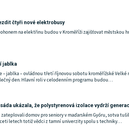
zdit čtyři nové elektrobusy
pohonem na elektřinu budou v Kroměříži zajišťovat městskou 
í jablka
 – jablka – ovládnou třetí říjnovou sobotu kroměřížské Velké n
blečný den. Hlavní roli v celodenním programu budou
…
Fasáda ukázala, že polystyrenová izolace vydrží genera
1 zateplovali domov pro seniory v maďarském Győru, sotva tušili
ceti letech totiž vědci z tamní univerzity spolu s techniky
…