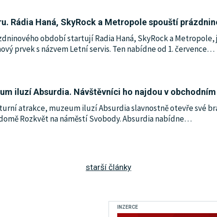
ru. Rádia Haná, SkyRock a Metropole spouští prázdninový
zdninového období startují Radia Haná, SkyRock a Metropole, 
mový prvek s názvem Letní servis. Ten nabídne od 1. července
…
um iluzí Absurdia. Návštěvníci ho najdou v obchodním
urní atrakce, muzeum iluzí Absurdia slavnostně otevře své brán
omě Rozkvět na náměstí Svobody. Absurdia nabídne
…
starší články
INZERCE