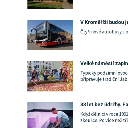
V Kroměříži budou je
Čtyři nové autobusy s 
Velké náměstí zapln
Typicky podzimní ovoce
připravuje tradiční Ja
33 let bez údržby. 
Když dělníci v roce 199
zkoušce. Po více než tři