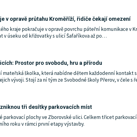
je v opravě průtahu Kroměříží, řidiče čekají omezení
ského kraje pokračuje v opravě povrchu páteřní komunikace v Kr
 v úseku od křižovatky s ulicí Šafaříkova až po
…
icích: Prostor pro svobodu, hru a přírodu
sní mateřská školka, která nabídne dětem každodenní kontakt s
ejich vývoji. Stojí za ní tým ze Svobodné školy Přerov, v čele s 
vzniknou tři desítky parkovacích míst
 parkovací plochy ve Zborovské ulici. Celkem třicet parkovac
ního roku v rámci první etapy výstavby.