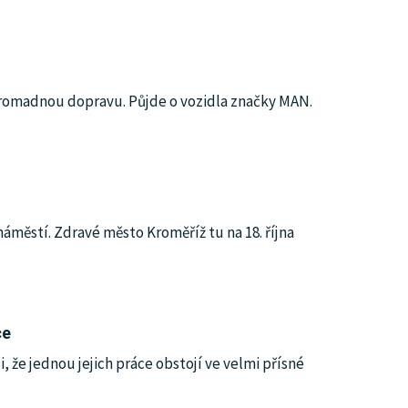
hromadnou dopravu. Půjde o vozidla značky MAN.
áměstí. Zdravé město Kroměříž tu na 18. října
ce
, že jednou jejich práce obstojí ve velmi přísné