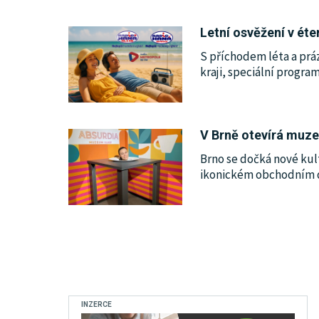
Letní osvěžení v éte
S příchodem léta a prá
kraji, speciální progra
V Brně otevírá muze
Brno se dočká nové kult
ikonickém obchodním d
INZERCE