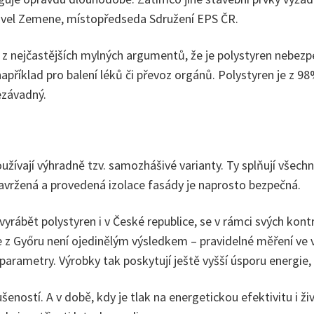
á Pavel Zemene, místopředseda Sdružení EPS ČR.
z nejčastějších mylných argumentů, že je polystyren nebezpeč
 například pro balení léků či převoz orgánů. Polystyren je z
ezávadný.
užívají výhradně tzv. samozhášivé varianty. Ty splňují všec
navržená a provedená izolace fasády je naprosto bezpečná.
yrábět polystyren i v České republice, se v rámci svých kont
ie z Győru není ojedinělým výsledkem – pravidelné měření ve
parametry. Výrobky tak poskytují ještě vyšší úsporu energie, 
eností. A v době, kdy je tlak na energetickou efektivitu i živ