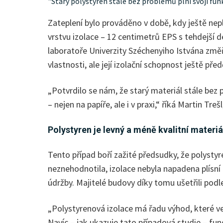
"Starý polystyren stále bez problémů plní svoji funkc
Zateplení bylo prováděno v době, kdy ještě nep
vrstvu izolace – 12 centimetrů EPS s tehdejší 
laboratoře Univerzity Széchenyiho Istvána změř
vlastnosti, ale její izolační schopnost ještě pře
„Potvrdilo se nám, že starý materiál stále bez p
– nejen na papíře, ale i v praxi,“ říká Martin Tre
Polystyren je levný a méně kvalitní materi
Tento případ boří zažité předsudky, že polystyr
neznehodnotila, izolace nebyla napadena plísní a
údržby. Majitelé budovy díky tomu ušetřili pod
„Polystyrenová izolace má řadu výhod, které veř
Navíc – jak ukazuje tato případová studie – f