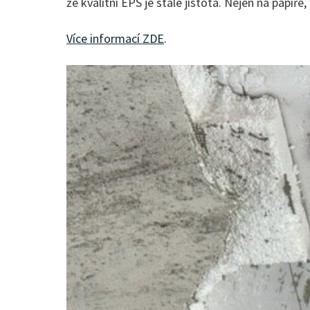
že kvalitní EPS je stále jistota. Nejen na papíře, a
Více informací ZDE
.