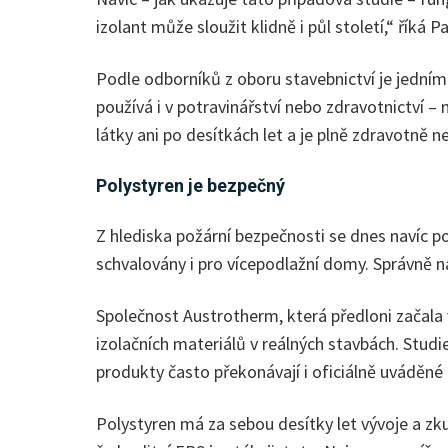
izolant může sloužit klidně i půl století,“ řík
Podle odborníků z oboru stavebnictví je jedním 
používá i v potravinářství nebo zdravotnictví –
látky ani po desítkách let a je plně zdravotně n
Polystyren je bezpečný
Z hlediska požární bezpečnosti se dnes navíc po
schvalovány i pro vícepodlažní domy. Správně 
Společnost Austrotherm, která předloni začala v
izolačních materiálů v reálných stavbách. Stud
produkty často překonávají i oficiálně uváděné 
Polystyren má za sebou desítky let vývoje a zkuš