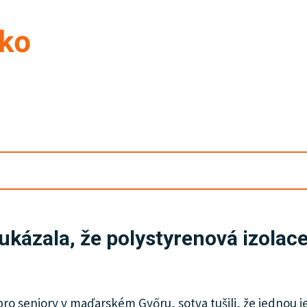
 ukázala, že polystyrenová izolac
ro seniory v maďarském Győru, sotva tušili, že jednou je