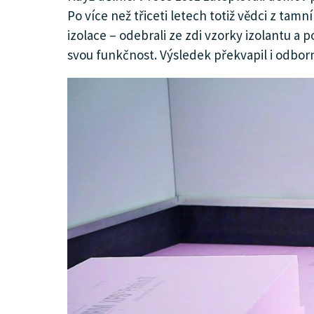
Po více než třiceti letech totiž vědci z ta
KULTURA
izolace – odebrali ze zdi vzorky izolantu a 
svou funkčnost. Výsledek překvapil i odborní