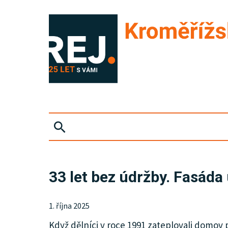
ZPRÁVY
33 let bez údržby. Fasáda
KRIMI
1. října 2025
SPORT
Když dělníci v roce 1991 zateplovali domov p