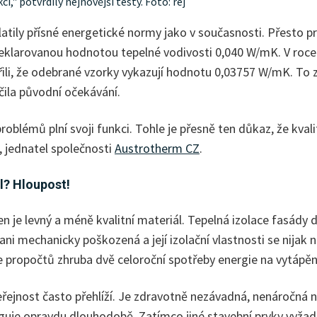
i," potvrdily nejnovější testy. Foto: rej
latily přísné energetické normy jako v současnosti. Přesto p
deklarovanou hodnotou tepelné vodivosti 0,040 W/mK. V roce 
ili, že odebrané vzorky vykazují hodnotu 0,03757 W/mK. To z
dčila původní očekávání.
roblémů plní svoji funkci. Tohle je přesně ten důkaz, že kval
šl, jednatel společnosti
Austrotherm CZ
.
ál? Hloupost!
en je levný a méně kvalitní materiál. Tepelná izolace fasády
ni mechanicky poškozená a její izolační vlastnosti se nijak n
le propočtů zhruba dvě celoroční spotřeby energie na vytápěn
ejnost často přehlíží. Je zdravotně nezávadná, nenáročná na 
unguje opravdu dlouhodobě. Zatímco jiné stavební prvky vyža