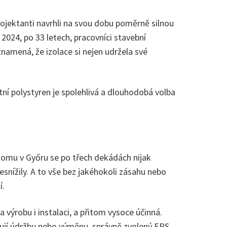
rojektanti navrhli na svou dobu poměrně silnou
2024, po 33 letech, pracovníci stavební
namená, že izolace si nejen udržela své
itní polystyren je spolehlivá a dlouhodobá volba
 domu v Győru se po třech dekádách nijak
esnížily. A to vše bez jakéhokoli zásahu nebo
í.
výrobu i instalaci, a přitom vysoce účinná.
dují údržbu nebo výměnu, správně zvolený EPS